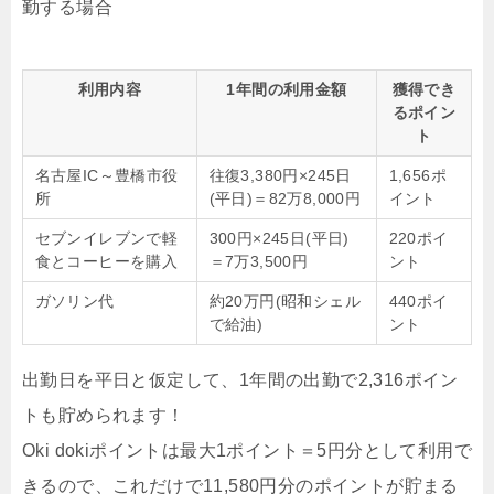
勤する場合
利用内容
1年間の利用金額
獲得でき
るポイン
ト
名古屋IC～豊橋市役
往復3,380円×245日
1,656ポ
所
(平日)＝82万8,000円
イント
セブンイレブンで軽
300円×245日(平日)
220ポイ
食とコーヒーを購入
＝7万3,500円
ント
ガソリン代
約20万円(昭和シェル
440ポイ
で給油)
ント
出勤日を平日と仮定して、1年間の出勤で2,316ポイン
トも貯められます！
Oki dokiポイントは最大1ポイント＝5円分として利用で
きるので、これだけで11,580円分のポイントが貯まる