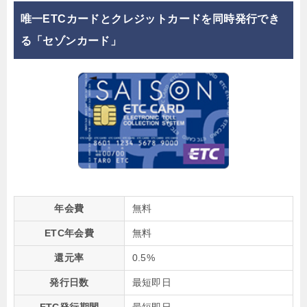
唯一ETCカードとクレジットカードを同時発行でき
る「セゾンカード」
年会費
無料
ETC年会費
無料
還元率
0.5%
発行日数
最短即日
ETC発行期間
最短即日